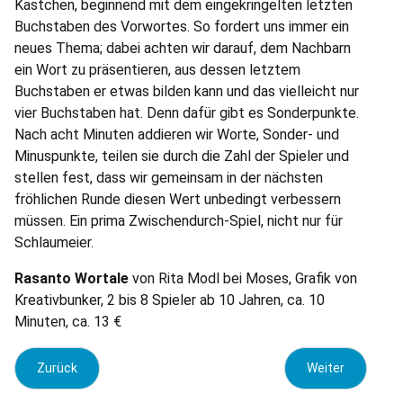
Kästchen, beginnend mit dem eingekringelten letzten
Buchstaben des Vorwortes. So fordert uns immer ein
neues Thema; dabei achten wir darauf, dem Nachbarn
ein Wort zu präsentieren, aus dessen letztem
Buchstaben er etwas bilden kann und das vielleicht nur
vier Buchstaben hat. Denn dafür gibt es Sonderpunkte.
Nach acht Minuten addieren wir Worte, Sonder- und
Minuspunkte, teilen sie durch die Zahl der Spieler und
stellen fest, dass wir gemeinsam in der nächsten
fröhlichen Runde diesen Wert unbedingt verbessern
müssen. Ein prima Zwischendurch-Spiel, nicht nur für
Schlaumeier.
Rasanto Wortale
von Rita Modl bei Moses, Grafik von
Kreativbunker, 2 bis 8 Spieler ab 10 Jahren, ca. 10
Minuten, ca. 13 €
Vorheriger Beitrag: Rezi: 6 nimmt! Baron Oxx
Nächster Beitrag
Zurück
Weiter